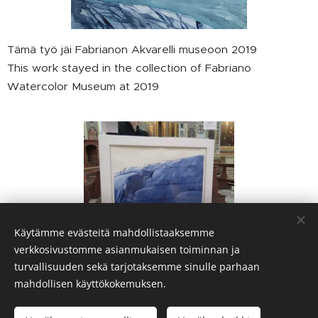
Tämä työ jäi Fabrianon Akvarelli museoon 2019
This work stayed in the collection of Fabriano
Watercolor Museum at 2019
Käytämme evästeitä mahdollistaaksemme
verkkosivustomme asianmukaisen toiminnan ja
turvallisuuden sekä tarjotaksemme sinulle parhaan
mahdollisen käyttökokemuksen.