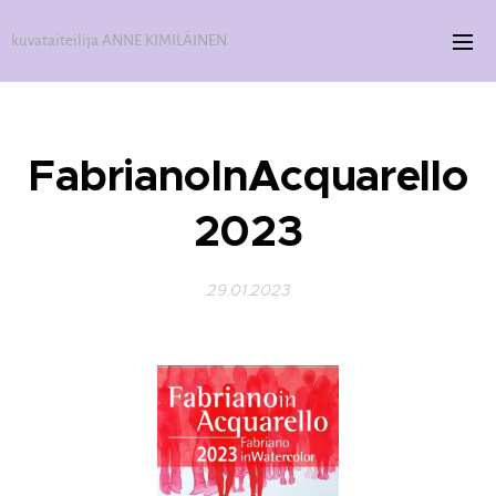
kuvataiteilija ANNE KIMILÄINEN
FabrianoInAcquarello
2023
29.01.2023